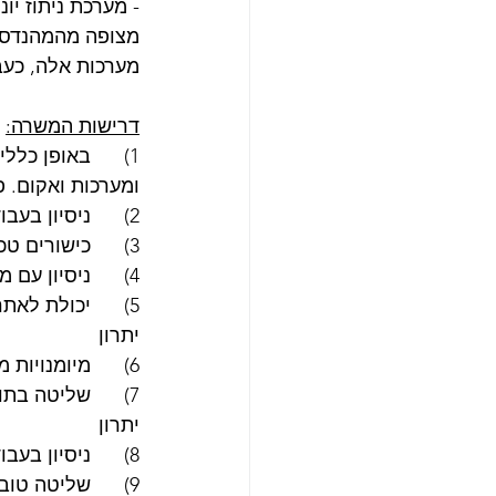
- מערכת ניתוז יוני בואקום גבוה (HV) ב
מצופה מהמהנדס ל
מערכות אלה, כעב
דרישות המשרה:
1)      באופן כ
ומערכות ואקום. פ
2)      ניסיון בעבודה/ניהול מעבדות מחקר/פיתוח מתקדמות – חובה 
3)      כישורים טכניים מפותחים – חובה
4)      ניסיון עם מערכות ואקום גבוה – חובה, עם ואקום אולטרא-גבוה (UHV) – יתרון משמעותי 
5)      יכולת ל
יתרון 
6)      מיומנויות מחשב, כולל שליטה מלאה בכל תכנות ה-Office, דוא"ל, ואינטרנט - חובה  
יתרון  
8)      ניסיון בעבודה מול ספקים ורכש ציוד וחומרים – יתרון 
9)      שליטה טובה בעברית ואנגלית – חובה