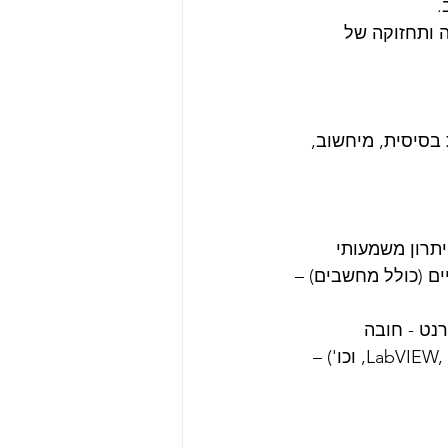
 ותחזוקה של 
 בסיסית, מיחשוב, 
ים (כולל מחשבים) – 
7)      שליטה בתוכנות כגון ( Origin, KaleidaGraph, וכו') וכלי תיכנות ( LabVIEW, Matlab, וכו') – 