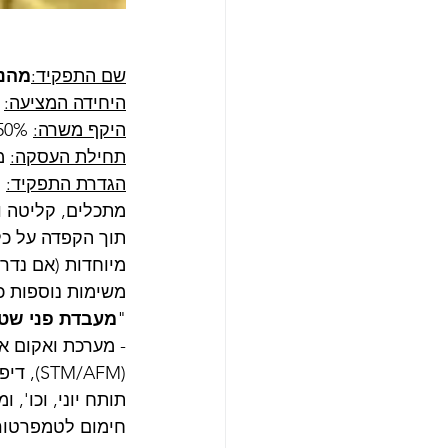
שם התפקיד:
מהנד
היחידה המציעה:
 
היקף משרה:
 50% (אפשרות ל-100%, בשילוב מעבדת מחקר נוספת)
תחילת העסקה:
 מ
הגדרת התפקיד:
 
מתכלים, קליטה ו
תוך הקפדה על כל
מיוחדות (אם נדר
משימות נוספות ככ
"
מעבדת פני שטח
חימום לטמפרטורו