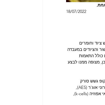
אחת
.
18/07/2022
ציוד וחומרים 
ר והציודים במעבדה 
 כולל התאמות 
ן, מצופה ממנו לבצע 
במיקרוסקופ גשש סורק 
(STM/AFM), דיפרקציית אלקטרונים (LEED/RHEED) וספקטרוסקופיית אלקטרוני אוג'ר (AES), 
תותח יוני, וכו', ומקורות גידול אפיטקסיאלי כדוגמת מנדף בקרן אלקטרונים ותאי אפוזיה (k-cells), 