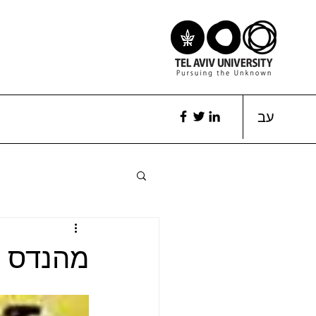
עב
מהנדס 