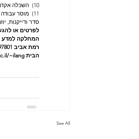
10)  השכלה אקדמית בהנדסה או במדעים מדויקים – יתרון
11)  מוסר עבוד
סדר ודייקנות, יו
לפרטים או להגשת
המחלקה למדע וה
רמת אביב 6997801.  דוא"ל: 
הבית www.eng.tau.ac.il/~ilang. 
See All