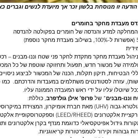
הודעה זו מנוסחת בלשון זכר אך מיועדת לנשים וגברים כ
ס מעבדת מחקר בחומרים
המחלקה למדע והנדסה של חומרים בפקולטה להנדסה
ידית
ניהול מעבדת מחקר מתקדת לחקר פני שטח וננו-מבנים – רכש 
למידה של מכשור חדש, תפעול ותחזוקה שוטפת של כל המכשו
לי הבטיחות, תיקון תקלות, הכנה של המכשור לביצוע ניסויים
שות), עזרה לסטודנטים משתלמים במעבדות והדרכתם.  כמו כ
ל שיוטלו עליו על ידי ראש המעבדה הממונה עליו.
 וננו-מבנים
" של 
פרופ' אילן גולדפרב
, כוללת:
- מערכת ואקום אולטרא-גבוה (UHV) מאת חברת אומיקרון, המצוידת 
ת גבוהות וקירור לטמפרטורות קריאוגניות.